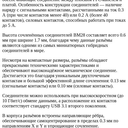
платой. Особенность конструкции соединителей — наличие
наряду с сигнальными контактами, рассчитанными на ток 0.3
А (при числе контактов менее 40) или 0.2 А (более 40
контактов), силовых контактов, способных работать при токах
до 5 А.
Высота сочленённых соединителей BM28 составляет всего 0.6
мм при ширине 1.7 мм, благодаря чему данные разъёмы
являются одними из самых миниатюрных гибридных
соединителей в мире.
Несмотря на компактные размеры, разъёмы обладают
прекрасными техническими характеристиками и
обеспечивают высоконадёжное механическое соединение.
Достигается это благодаря уникальным двухточечным
контактам и большой эффективной длине сочленения: 0.13 мм
(сигнальные контакты) или 0.10 мм (силовые контакты).
Соединители можно использовать при высокоскоростном (до
10 Гбит/с) обмене данными, а расположение их контактов
соответствует стандарту USB 3.1 второго поколения.
В корпуса разъёмов встроены направляющие рёбра,
обеспечивающие самоцентрирование в пределах 0.3 мм по
направлениям X и Y и упрощающие сочленение.