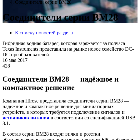
Соединители серии BM28
Соединители серии BM28
К списку новостей раздела
Гибридная водная батарея, которая заряжается за полчаса
Texas Instruments представила на рынке новое семейство DC-
DC преобразователей
16 мая 2017
428
Соединители BM28 — надёжное и
компактное решение
Компания Hirose представила соединители серии BM28 —
надёжное и компактное решение для миниатюрных
устройств, в которых требуется подключение сигналов и
источников
питания
в соответствии со спецификацией USB
3.1.
В состав серии BM28 входят вилки и розетки,
обеспечивающие соединение между плоским FPC-кабелем и