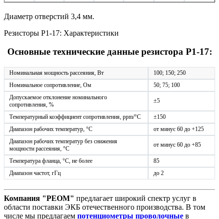
Диаметр отверстий 3,4 мм.
Резисторы Р1-17: Характеристики
Основные технические данные резистора Р1-17:
Номинальная мощность рассеяния, Вт
100; 150; 250
Номинальное сопротивление, Ом
50; 75; 100
Допускаемое отклонение номинального
±5
сопротивления, %
Температурный коэффициент сопротивления, ppm/°С
±150
Диапазон рабочих температур, °С
от минус 60 до +125
Диапазон рабочих температур без снижения
от минус 60 до +85
мощности рассеяния, °С
Температура фланца, °С, не более
85
Диапазон частот, гГц
до 2
Компания "РЕОМ"
предлагает широкий спектр услуг в
области поставки ЭКБ отечественного производства. В том
числе мы предлагаем
потенциометры проволочные
в