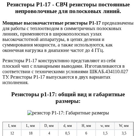
Резисторы Р1-17 - СВЧ резисторы постоянные
непроволочные для полосковых линий.
Мощные высокочастотные резисторы Р1-17
предназначены
для работы с теплоотводом в симметричных полосковых
линиях, применяются в широкополосных узлах
высокочастотной аппаратуры, в цепях деления и
суммирования мощности, а также используются, как
оконечная нагрузка в диапазоне частот до 4 ГГц.
Резисторы Р1-17 конструктивно представляют из себя
плоский чип с планарными выводами. Изготавливаются в
соответствии с техническими условиями ШКАБ.434110.027
ТУ. Резисторы Р1-17 выпускаются в двух вариантах
исполнения.
Резисторы р1-17: общий вид и габаритные
размеры:
I, мм
L, мм
D, мм
d, мм
H, мм
w, мм
W, мм
12
18
4
0,5
6
1,5
3,5