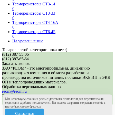
Терморезисторы СТ3-14
0
Терморезисторы СТ3-33
0
Терморезисторы СТ4-16А
0
Терморезисторы СТ6-4Б
0
На уровень выше
Товаров в этой категории пока нет :(
(812) 387-55-06
(812) 387-65-64
Заказать звонок
ЗАО "РЕОМ" - это многопрофильная, динамично
развивающаяся компания в области разработки и
производства источников питания, поставки ЭКБ ИП и ЭКБ
ОП и теплопроводящих материалов.
Обработка персональных данных
reom@reom.ru
ЗАО "РЕОМ" основано в 2004 году
Мы используем cookies и рекомендательные технологии для персонализации
Создание сайта - интернет-агентство Волекс
сервисов и удобства пользователей. Вы можете запретить сохранение cookie в
настройках своего браузера.
(812) 387-55-06
(812) 387-65-64
Согласиться