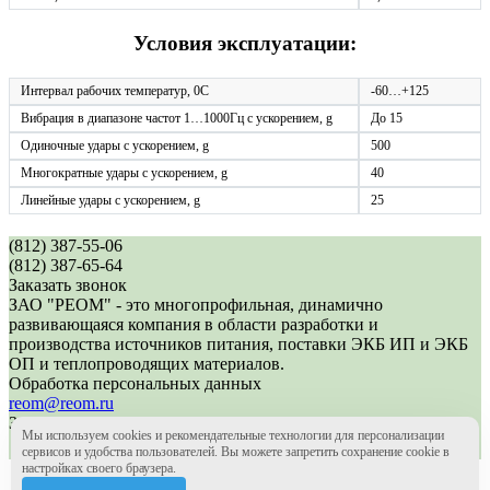
Условия эксплуатации:
Интервал рабочих температур, 0С
-60…+125
Вибрация в диапазоне частот 1…1000Гц с ускорением, g
До 15
Одиночные удары с ускорением, g
500
Многократные удары с ускорением, g
40
Линейные удары с ускорением, g
25
(812) 387-55-06
(812) 387-65-64
Заказать звонок
ЗАО "РЕОМ" - это многопрофильная, динамично
развивающаяся компания в области разработки и
производства источников питания, поставки ЭКБ ИП и ЭКБ
ОП и теплопроводящих материалов.
Обработка персональных данных
reom@reom.ru
ЗАО "РЕОМ" основано в 2004 году
Мы используем cookies и рекомендательные технологии для персонализации
Создание сайта - интернет-агентство Волекс
сервисов и удобства пользователей. Вы можете запретить сохранение cookie в
настройках своего браузера.
(812) 387-55-06