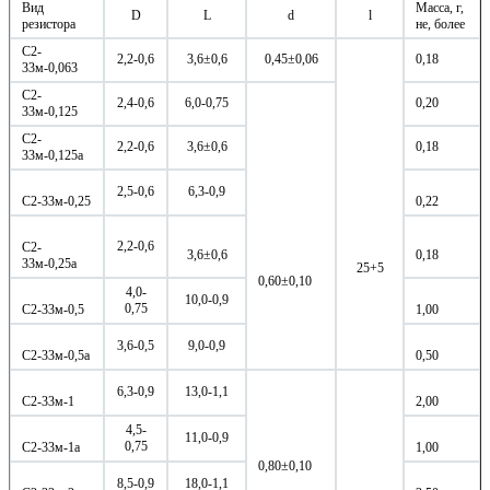
Вид
Масса, г,
D
L
d
l
резистора
не, более
C2-
2,2-0,6
3,6±0,6
0,45±0,06
0,18
33м-0,063
C2-
2,4-0,6
6,0-0,75
0,20
33м-0,125
C2-
2,2-0,6
3,6±0,6
0,18
33м-0,125а
2,5-0,6
6,3-0,9
C2-33м-0,25
0,22
2,2-0,6
C2-
3,6±0,6
0,18
33м-0,25а
25+5
0,60±0,10
4,0-
10,0-0,9
0,75
C2-33м-0,5
1,00
3,6-0,5
9,0-0,9
C2-33м-0,5а
0,50
6,3-0,9
13,0-1,1
C2-33м-1
2,00
4,5-
11,0-0,9
0,75
C2-33м-1а
1,00
0,80±0,10
8,5-0,9
18,0-1,1