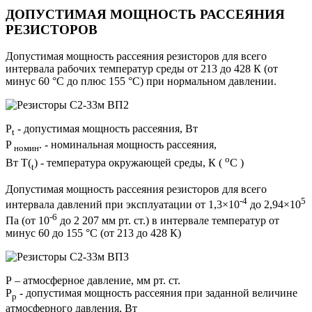
ДОПУСТИМАЯ МОЩНОСТЬ РАССЕЯНИЯ
РЕЗИСТОРОВ
Допустимая мощность рассеяния резисторов для всего
интервала рабочих температур среды от 213 до 428 К (от
минус 60 °С до плюс 155 °С) при нормальном давлении.
2
P
- допустимая мощность рассеяния, Вт
t
P
. - номинальная мощность рассеяния,
номин
о
Вт Т(
) - температура окружающей среды, К (
С )
t
Допустимая мощность рассеяния резисторов для всего
-4
5
интервала давлений при эксплуатации от 1,3×10
до 2,94×10
-6
Па (от 10
до 2 207 мм рт. ст.) в интервале температур от
минус 60 до 155 °С (от 213 до 428 К)
3
Р – атмосферное давление, мм рт. ст.
Р
- допустимая мощность рассеяния при заданной величине
р
атмосферного давления, Вт