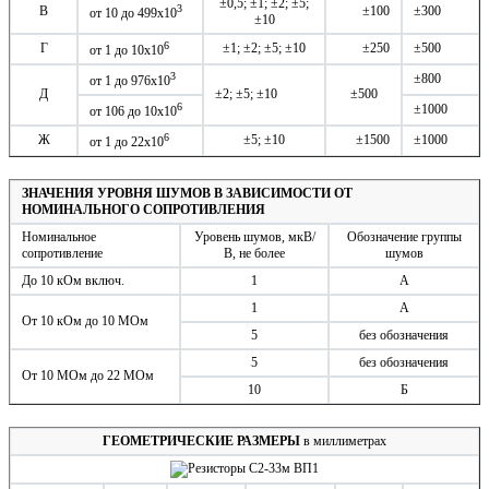
±0,5; ±1; ±2; ±5;
3
В
±100
±300
от 10 до 499х10
±10
6
Г
±1; ±2; ±5; ±10
±250
±500
от 1 до 10х10
3
±800
от 1 до 976х10
Д
±2; ±5; ±10
±500
6
±1000
от 106 до 10х10
6
Ж
±5; ±10
±1500
±1000
от 1 до 22х10
ЗНАЧЕНИЯ УРОВНЯ ШУМОВ В ЗАВИСИМОСТИ ОТ
НОМИНАЛЬНОГО СОПРОТИВЛЕНИЯ
Номинальное
Уровень шумов, мкВ/
Обозначение группы
сопротивление
В, не более
шумов
До 10 кОм включ.
1
А
1
А
От 10 кОм до 10 МОм
5
без обозначения
5
без обозначения
От 10 МОм до 22 МОм
10
Б
ГЕОМЕТРИЧЕСКИЕ РАЗМЕРЫ
в миллиметрах
1