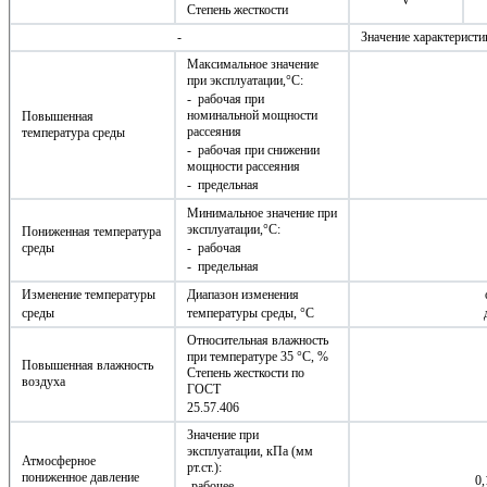
V
Степень жесткости
-
Значение характеристи
Максимальное значение
при эксплуатации,°С:
- рабочая при
номинальной мощности
Повышенная
рассеяния
температура среды
- рабочая при снижении
мощности рассеяния
- предельная
Минимальное значение при
эксплуатации,°С:
Пониженная температура
среды
- рабочая
- предельная
Изменение температуры
Диапазон изменения
среды
температуры среды, °С
Относительная влажность
при температуре 35 °С, %
Повышенная влажность
Степень жесткости по
воздуха
ГОСТ
25.57.406
Значение при
эксплуатации, кПа (мм
Атмосферное
рт.ст.):
пониженное давление
0,
-рабочее