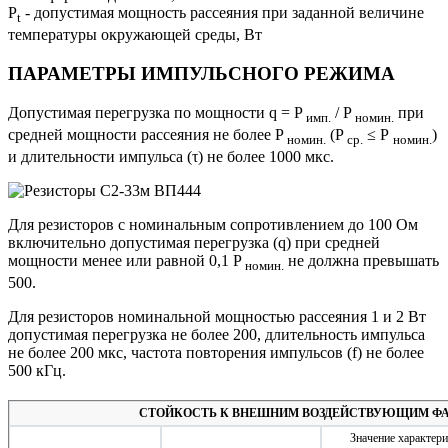
Р
- допустимая мощность рассеяния при заданной величине
t
температуры окружающей среды, Вт
ПАРАМЕТРЫ ИМПУЛЬСНОГО РЕЖИМА
Допустимая перегрузка по мощности q = P
/ P
при
имп.
номин.
средней мощности рассеяния не более P
(Р
≤ Р
)
номин.
ср.
номин.
и длительности импульса (τ) не более 1000 мкс.
444
Для резисторов с номинальным сопротивлением до 100 Ом
включительно допустимая перегрузка (q) при средней
мощности менее или равной 0,1 Р
не должна превышать
номин.
500.
Для резисторов номинальной мощностью рассеяния 1 и 2 Вт
допустимая перегрузка не более 200, длительность импульса
не более 200 мкс, частота повторения импульсов (f) не более
500 кГц.
СТОЙКОСТЬ К ВНЕШНИМ ВОЗДЕЙСТВУЮЩИМ Ф
Значение характери