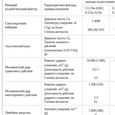
выводы на расстоянии 
Внешний
Характеристика фактора,
С2-33м-0,063;
С
воздействующий фактор
единица измерения
0,125а; 0,25а
0,
Диапазон частот, Гц
1-4000
Амплитуда ускорения, м/
Синусоидальная
2
вибрация
с
(g), не более
300 (30) XIV
Степень жесткости
Диапазон частот, Гц
Уровень звукового
давления
Акустический шум
(относительно 2х10-5 Па),
дБ
Пиковое ударное
10 000 (1 000)
2
ускорение, м/с
(g)
Механический удар
0,2-1
Длительность действия
одиночного действия
ударного ускорения, мс
Степень жесткости
VI
Пиковое ударное
1 500 (150)
2
ускорение, м/с
(g)
Механический удар
Длительность действия
многократного действия
1-3
ударного ускорения, мс
Степень жесткости
IV
2
Значение ускорения, м/с
5 000 (500)
Линейные нагрузки
(g)