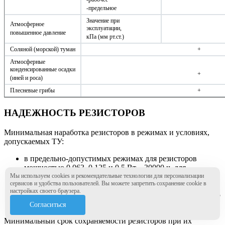
-предельное
Значение при
Атмосферное
эксплуатации,
повышенное давление
кПа (мм рт.ст.)
Соляной (морской) туман
+
Атмосферные
конденсированные осадки
+
(иней и роса)
Плесневые грибы
+
НАДЕЖНОСТЬ РЕЗИСТОРОВ
Минимальная наработка резисторов в режимах и условиях,
допускаемых ТУ:
в предельно-допустимых режимах для резисторов
мощностью 0,063, 0,125 и 0,5 Вт – 30000 ч, для
резисторов мощностью 0,25, 1 и 2 Вт – 25000 ч;
Мы используем cookies и рекомендательные технологии для персонализации
сервисов и удобства пользователей. Вы можете запретить сохранение cookie в
в облегченных режимах при температуре окружающей
настройках своего браузера.
среды не выше 50 оС и мощности рассеяния не более 0,5
Рномин. – 100000 ч.
Согласиться
Минимальный срок сохраняемости резисторов при их