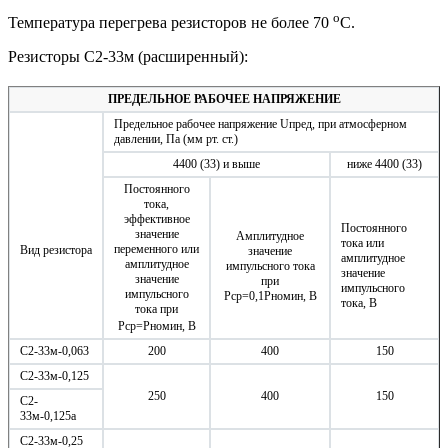
о
Температура перегрева резисторов не более 70
С.
Резисторы С2-33м (расширенный):
ПРЕДЕЛЬНОЕ РАБОЧЕЕ НАПРЯЖЕНИЕ
Предельное рабочее напряжение Uпред, при атмосферном
давлении, Па (мм рт. ст.)
4400 (33) и выше
ниже 4400 (33)
Постоянного
тока,
эффективное
Постоянного
значение
Амплитудное
тока или
переменного или
Вид резистора
значение
амплитудное
амплитудное
импульсного тока
значение
значение
при
импульсного
импульсного
Рср=0,1Рномин, В
тока, В
тока при
Рср=Рномин, В
С2-33м-0,063
200
400
150
С2-33м-0,125
250
400
150
С2-
33м-0,125а
С2-33м-0,25