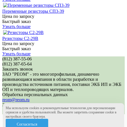
Переменные резисторы СП3-39
Цена по запросу
Быстрый заказ
Узнать больше
Резисторы С2-29В
Цена по запросу
Быстрый заказ
Узнать больше
(812) 387-55-06
(812) 387-65-64
Заказать звонок
ЗАО "РЕОМ" - это многопрофильная, динамично
развивающаяся компания в области разработки и
производства источников питания, поставки ЭКБ ИП и ЭКБ
ОП и теплопроводящих материалов.
Обработка персональных данных
reom@reom.ru
ЗАО "РЕОМ" основано в 2004 году
Мы используем cookies и рекомендательные технологии для персонализации
Создание сайта - интернет-агентство Волекс
сервисов и удобства пользователей. Вы можете запретить сохранение cookie в
настройках своего браузера.
(812) 387-55-06
(812) 387-65-64
Согласиться