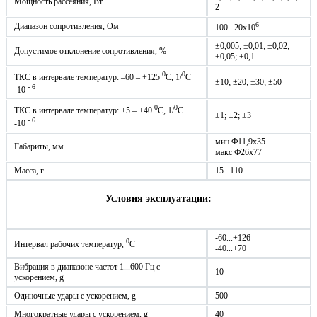
Мощность рассеяния, Вт
2
6
Диапазон сопротивления, Ом
100...20х10
±0,005; ±0,01; ±0,02;
Допустимое отклонение сопротивления, %
±0,05; ±0,1
0
0
ТКС в интервале температур: –60 – +125
С, 1/
C
±10; ±20; ±30; ±50
- 6
-10
0
0
ТКС в интервале температур: +5 – +40
С, 1/
C
±1; ±2; ±3
- 6
-10
мин Ф11,9х35
Габариты, мм
макс Ф26х77
Масса, г
15...110
Условия эксплуатации:
-60...+126
0
Интервал рабочих температур,
С
-40...+70
Вибрация в диапазоне частот 1...600 Гц с
10
ускорением, g
Одиночные удары с ускорением, g
500
Многократные удары с ускорением, g
40