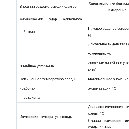
Характеристика фактор
Внешний воздействующий фактор
измерения
Механический
удар
одиночного
Пиковое ударное ускорен
действия
(g)
Длительность действия 
ускорения, мс
Значение линейного уско
Линейное ускорение
2
с
(g)
Повышенная температура среды
Максимальное значение
- рабочая
эксплуатации, °С:
- предельная
Диапазон изменения те
среды, °С
Изменение температуры среды
Скорость изменения те
среды, °С/мин