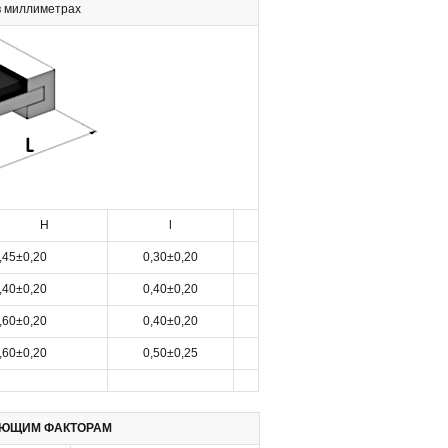
в миллиметрах
H
l
,45±0,20
0,30±0,20
,40±0,20
0,40±0,20
,60±0,20
0,40±0,20
,60±0,20
0,50±0,25
УЮЩИМ ФАКТОРАМ