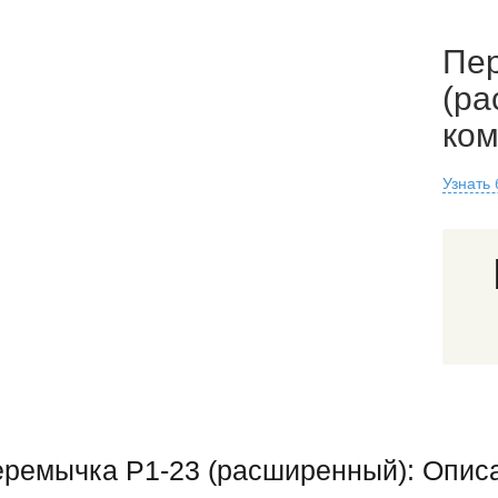
Пе
(ра
ко
Узнать
ремычка Р1-23 (расширенный): Опис