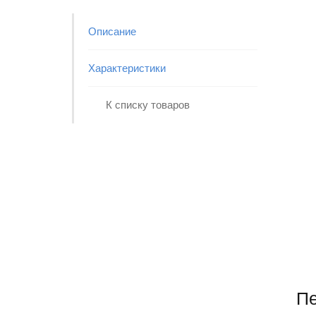
Описание
Характеристики
К списку товаров
Потенциометры
прецизионные ПТП
Потенциометры теплостойкие
прецизионные проволочные
Пе
Подробнее