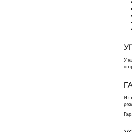
У
Упа
пот
Г
Изг
реж
Гар