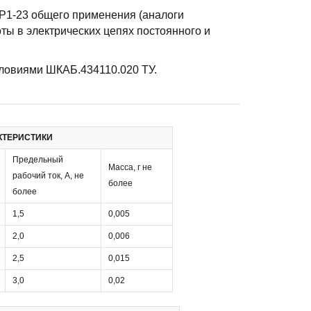
P1-23 общего применения (аналоги
ы в электрических цепях постоянного и
словиями ШКАБ.434110.020 ТУ.
КТЕРИСТИКИ
Предельный
Масса, г не
рабочий ток, А, не
более
более
1,5
0,005
2,0
0,006
2,5
0,015
3,0
0,02