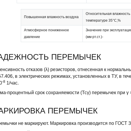
Относительная влажность
Повышенная влажность воздуха
температуре 35°С,%
Атмосферное пониженное
Значение при эксплуатаци
давление
(мм рт.ст.)-
АДЕЖНОСТЬ ПЕРЕМЫЧЕК
енсивность отказов (λ) резисторов, отнесенная к нормаль
57.406, в электрических режимах, установленных в ТУ, в теч
-8
0
1/час.
ма-процентный срок сохраняемости (Тсγ) перемычек при γ =
АРКИРОВКА ПЕРЕМЫЧЕК
емычки не маркируют. Маркировка производится по ГОСТ 30