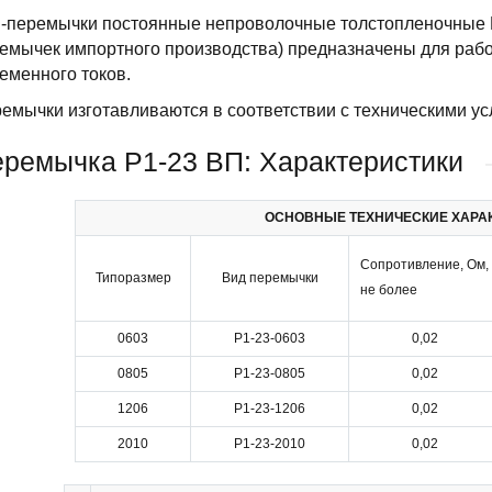
-перемычки постоянные непроволочные толстопленочные 
емычек импортного производства) предназначены для работ
еменного токов.
емычки изготавливаются в соответствии с техническими у
ремычка Р1-23 ВП: Характеристики
ОСНОВНЫЕ ТЕХНИЧЕСКИЕ ХАРА
Сопротивление, Ом,
Типоразмер
Вид перемычки
не более
0603
Р1-23-0603
0,02
0805
Р1-23-0805
0,02
1206
Р1-23-1206
0,02
2010
Р1-23-2010
0,02