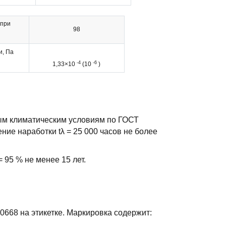
 при
98
и, Па
-4
-6
1,33×10
(10
)
ным климатическим условиям по ГОСТ
ение наработки tλ = 25 000 часов не более
 95 % не менее 15 лет.
668 на этикетке. Маркировка содержит: