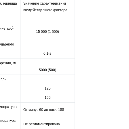
а, единица
Значение характеристики
воздействующего фактора
2
ие, м/с
15 000 (1 500)
ударного
0,1-2
рения, м/
5000 (500)
 при
125
155
мпературы
От минус 60 до плюс 155
мпературы
Не регламентирована