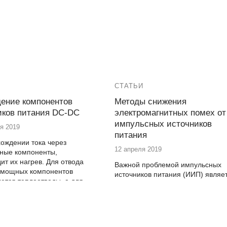
СТАТЬИ
ение компонентов
Методы снижения
иков питания DC-DC
электромагнитных помех от
импульсных источников
я 2019
питания
ождении тока через
12 апреля 2019
нные компоненты,
ит их нагрев. Для отвода
Важной проблемой импульсных
т мощных компонентов
источников питания (ИИП) являе
ются теплоотводы, а для
излучение ими мощных
ния температуры нагрева
электромагнитных помех.
ют радиаторы.
Если не применять специальных
ние компонентов
методов уменьшения
ых источников питания DC-