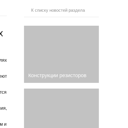
К списку новостей раздела
х
лях
Конструкции резисторов
еют
тся
ия,
м и