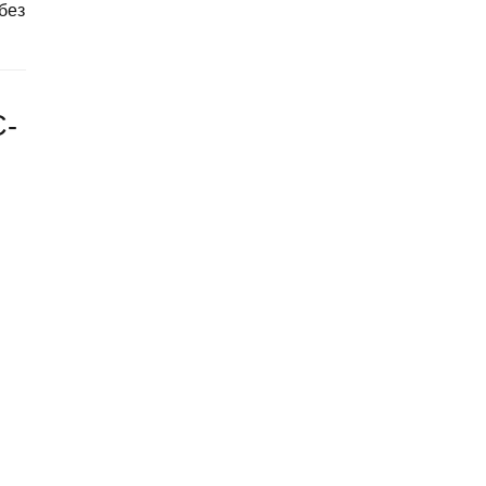
без
C-