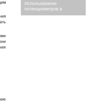
щим
Использование
потенциометров в
системах управления
ния
приводами антенн
ать
ыми
они
ния
кие