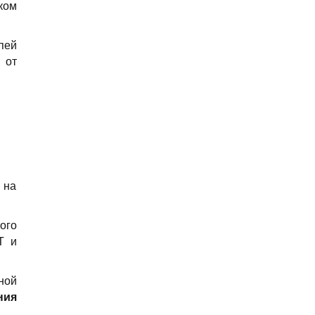
ком
пей
 от
 на
ого
T и
ной
ния