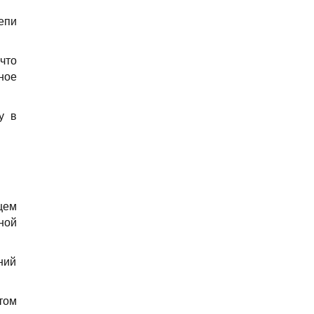
епи
что
ное
у в
щем
ной
ний
том