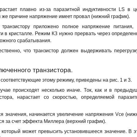
растает плавно из-за паразитной индуктивности LS в ц
ой же причине напряжение имеет провал (нижний график).
 транзистору приложено полное напряжение питания, 
и в кристалле. Режим КЗ нужно прервать через определен
ложного срабатывания.
ественно, что транзистор должен выдерживать перегрузк
ключенного транзистора.
оответствующие этому режиму, приведены на рис. 1 и 3.
учае происходят несколько иначе. Ток, как и в предыду
стора, нарастает со скоростью, определяемой паразит
.
ося значения, начинается увеличение напряжения Vce (ниж
ся за счет эффекта Миллера (верхний график).
а, который может превысить установившееся значение. В э