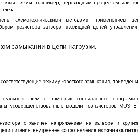
остями схемы, например, переходным процессом или то
 плеча.
нены схемотехническими методами: применением це
бором резистора затвора, изоляцией цепей управления
ком замыкании в цепи нагрузки.
соответствующие режиму короткого замыкания, приведены
 реальных схем с помощью специального программн
ваны усовершенствованные модели транзисторов MOSFE
нзистора ограничен напряжением на затворе и крутиз
 цепи питания, внутреннее сопротивление
источника пита