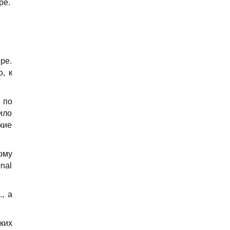
ре.
ре.
, к
 по
ило
кие
ому
nal
, а
ких