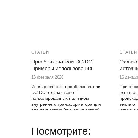
СТАТЬИ
СТАТЬИ
Преобразователи DC-DС.
Охлажд
Примеры использования.
источн
18 февраля 2020
16 декабр
Изолированные преобразователи
При прох
DC-DC отличаются от
электро
неизолированных наличием
происход
внутреннего трансформатора для
тепла о
электрического (гальванического)
использу
разделения входных и выходных
уменьше
цепей.
применя
Охлажде
Посмотрите:
импульсн