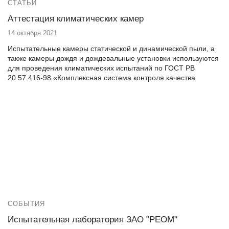
СТАТЬИ
Аттестация климатических камер
14 октября 2021
Испытательные камеры статической и динамической пыли, а
также камеры дождя и дождевальные установки используются
для проведения климатических испытаний по ГОСТ РВ
20.57.416-98 «Комплексная система контроля качества
изделия электронной техники, квантовой электроники и
электротехнические военного назначения методы испытаний»
и ГОСТ РВ 20.57.306-98 «Комплексная система контроля
качества аппаратура, приборы, устройство и оборудование
военного назначения. Методы испытаний на воздействие
климатических факторов».
СОБЫТИЯ
Испытательная лаборатория ЗАО "РЕОМ"